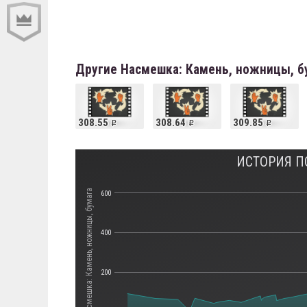
Другие Насмешка: Камень, ножницы, б
308.55
308.64
309.85
ИСТОРИЯ П
Стоимость Насмешка: Камень, ножницы, бумага
600
400
200