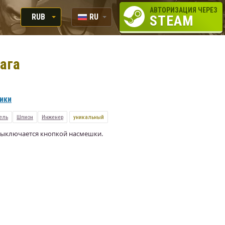
АВТОРИЗАЦИЯ ЧЕРЕЗ
RUB
RU
STEAM
RUB
EN
USD
ага
EUR
вики
ель
Шпион
Инженер
уникальный
 выключается кнопкой насмешки.