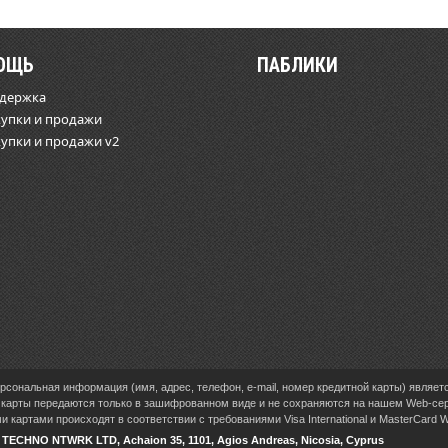
ОЩЬ
ПАБЛИКИ
ддержка
купки и продажи
купки и продажи v2
сональная информация (имя, адрес, телефон, e-mail, номер кредитной карты) являет
карты передаются только в зашифрованном виде и не сохраняются на нашем Web-се
 картами происходят в соответствии с требованиями Visa International и MasterCard 
V TECHNO NTWRK LTD, Achaion 35, 1101, Agios Andreas, Nicosia, Cyprus