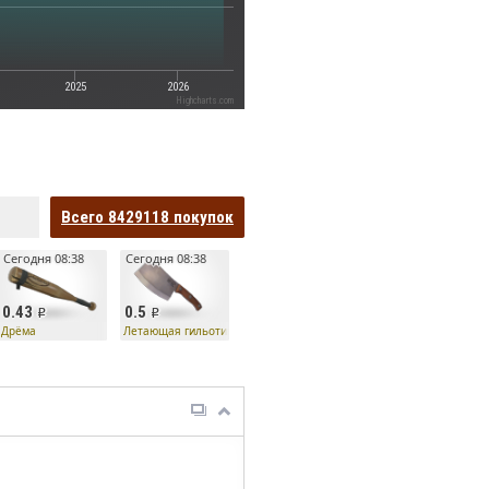
2025
2026
Highcharts.com
Всего
8429118
покупок
Сегодня 08:38
Сегодня 08:38
0.43
0.5
Дрёма
Летающая гильотина