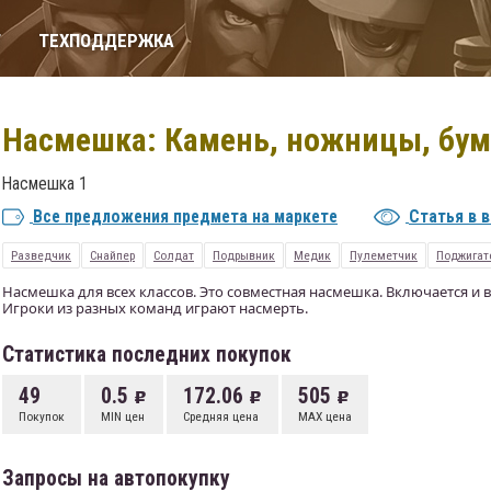
Т
ТЕХПОДДЕРЖКА
Насмешка: Камень, ножницы, бум
Насмешка 1
Все предложения предмета на маркете
Статья в 
Разведчик
Снайпер
Солдат
Подрывник
Медик
Пулеметчик
Поджигат
Насмешка для всех классов. Это совместная насмешка. Включается и
Игроки из разных команд играют насмерть.
Статистика последних покупок
49
0.5
172.06
505
Покупок
MIN цен
Средняя цена
MAX цена
Запросы на автопокупку